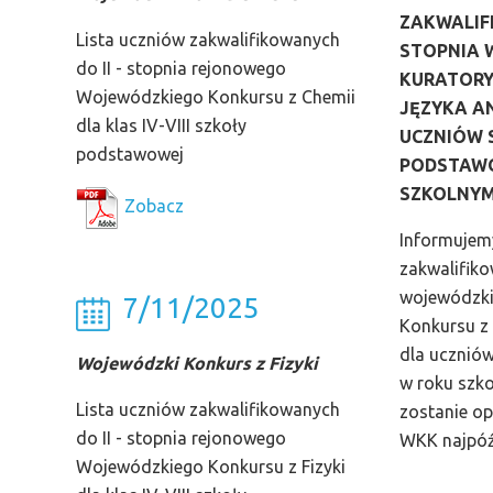
ZAKWALIF
Lista uczniów zakwalifikowanych
STOPNIA 
do II - stopnia rejonowego
KURATORY
Wojewódzkiego Konkursu z Chemii
JĘZYKA A
dla klas IV-VIII szkoły
UCZNIÓW 
podstawowej
PODSTAW
SZKOLNYM
Zobacz
Informujemy
zakwalifik
wojewódzki
7/11/2025
Konkursu z 
dla ucznió
Wojewódzki Konkurs z Fizyki
w roku szk
Lista uczniów zakwalifikowanych
zostanie op
do II - stopnia rejonowego
WKK najpóźn
Wojewódzkiego Konkursu z Fizyki