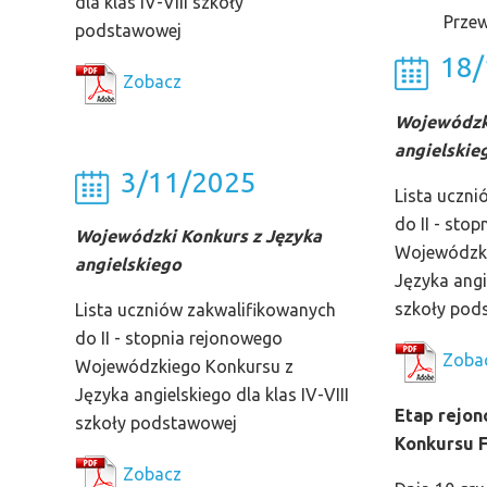
dla klas IV-VIII szkoły
Prze
podstawowej
18/
Zobacz
Wojewódzki
angielskie
3/11/2025
Lista uczni
do II - sto
Wojewódzki Konkurs z Języka
Wojewódzki
angielskiego
Języka angie
szkoły pod
Lista uczniów zakwalifikowanych
do II - stopnia rejonowego
Zoba
Wojewódzkiego Konkursu z
Języka angielskiego dla klas IV-VIII
Etap rejo
szkoły podstawowej
Konkursu 
Zobacz