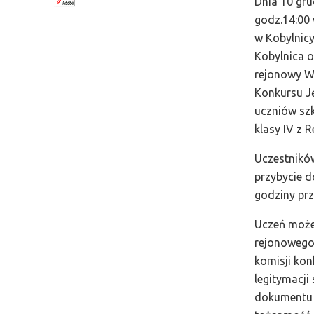
Dnia 10 gru
godz.14:00
w Kobylnicy
Kobylnica o
rejonowy W
Konkursu Ję
uczniów sz
klasy IV z R
Uczestnikó
przybycie d
godziny prz
Uczeń może 
rejonowego
komisji kon
legitymacji 
dokumentu 