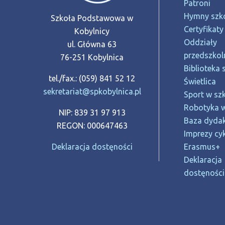
Patroni
Hymny szk
Szkoła Podstawowa w
Certyfikaty
Kobylnicy
Oddziały
ul. Główna 63
przedszkol
76-251 Kobylnica
Biblioteka 
tel./fax.: (059) 841 52 12
Świetlica
sekretariat@spkobylnica.pl
Sport w sz
Robotyka w
NIP: 839 31 97 913
Baza dyda
REGON: 000647463
Imprezy cyk
Deklaracja dostęności
Erasmus+
Deklaracja
dostęności